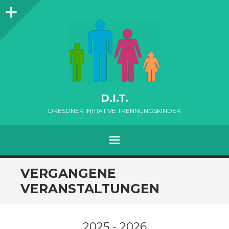
Seitenleiste
D.I.T.
DRESDNER INITIATIVE TRENNUNGSKINDER
MENÜ
ZUM
VERGANGENE
INHALT
VERANSTALTUNGEN
SPRINGEN
2025 - 2026