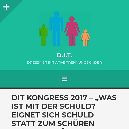
Seitenleiste
D.I.T.
DRESDNER INITIATIVE TRENNUNGSKINDER
MENÜ
ZUM
DIT KONGRESS 2017 – „WAS
INHALT
IST MIT DER SCHULD?
SPRINGEN
EIGNET SICH SCHULD
STATT ZUM SCHÜREN